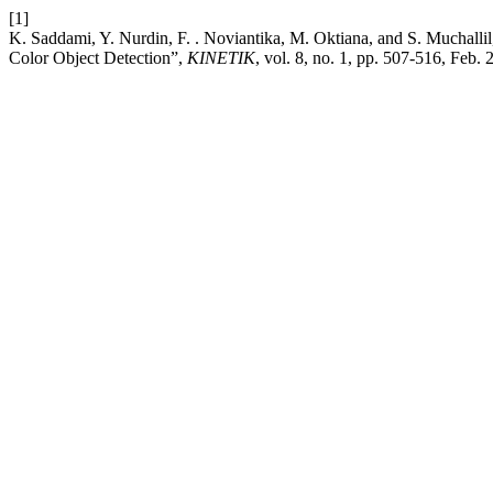
[1]
K. Saddami, Y. Nurdin, F. . Noviantika, M. Oktiana, and S. Muchall
Color Object Detection”,
KINETIK
, vol. 8, no. 1, pp. 507-516, Feb. 