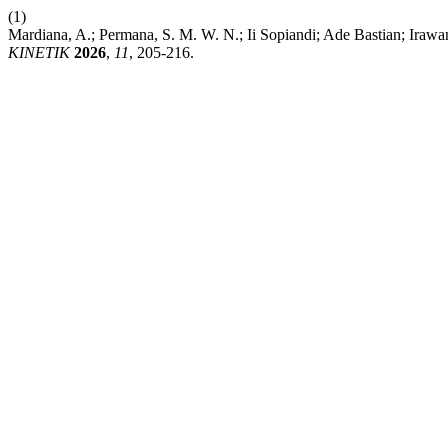
(1)
Mardiana, A.; Permana, S. M. W. N.; Ii Sopiandi; Ade Bastian; Irawa
KINETIK
2026
,
11
, 205-216.